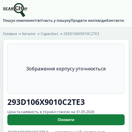
Пошук компонентів
Участь у пошуку
Продати неліквіди
Контакти
Головна
→
Каталог
→
Capacitors
→ 293D106X9010C2TE3
Зображення корпусу уточнюється
293D106X9010C2TE3
Ціна та наявність в Україні станом на 31.05.2026
Оновити