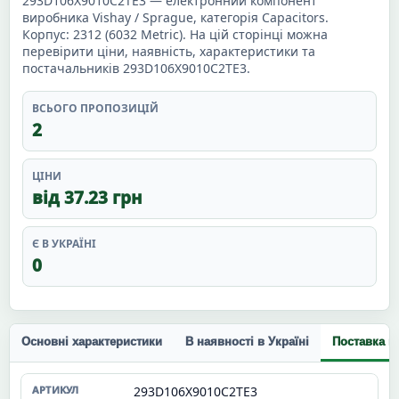
293D106X9010C2TE3 — електронний компонент
виробника Vishay / Sprague, категорія Capacitors.
Корпус: 2312 (6032 Metric). На цій сторінці можна
перевірити ціни, наявність, характеристики та
постачальників 293D106X9010C2TE3.
ВСЬОГО ПРОПОЗИЦІЙ
2
ЦІНИ
від 37.23 грн
Є В УКРАЇНІ
0
Основні характеристики
В наявності в Україні
Поставка п
293D106X9010C2TE3