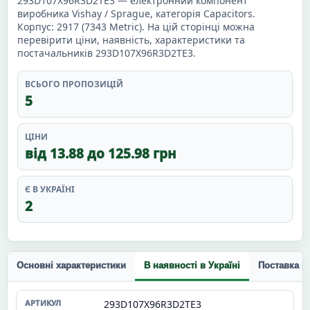
293D107X96R3D2TE3 — електронний компонент
виробника Vishay / Sprague, категорія Capacitors.
Корпус: 2917 (7343 Metric). На цій сторінці можна
перевірити ціни, наявність, характеристики та
постачальників 293D107X96R3D2TE3.
ВСЬОГО ПРОПОЗИЦІЙ
5
ЦІНИ
від 13.88 до 125.98 грн
Є В УКРАЇНІ
2
Основні характеристики
В наявності в Україні
Поставка п
293D107X96R3D2TE3