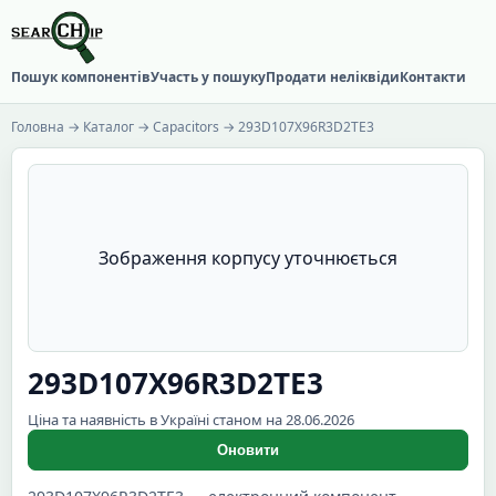
Пошук компонентів
Участь у пошуку
Продати неліквіди
Контакти
Головна
→
Каталог
→
Capacitors
→ 293D107X96R3D2TE3
Зображення корпусу уточнюється
293D107X96R3D2TE3
Ціна та наявність в Україні станом на 28.06.2026
Оновити