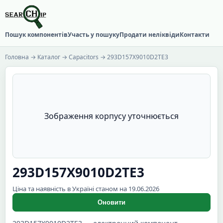
Пошук компонентів
Участь у пошуку
Продати неліквіди
Контакти
Головна
→
Каталог
→
Capacitors
→ 293D157X9010D2TE3
Зображення корпусу уточнюється
293D157X9010D2TE3
Ціна та наявність в Україні станом на 19.06.2026
Оновити