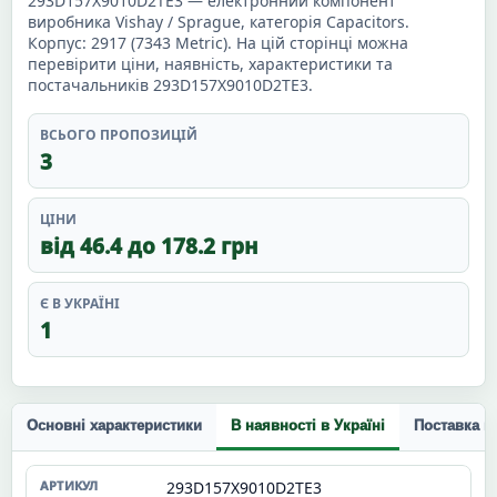
293D157X9010D2TE3 — електронний компонент
виробника Vishay / Sprague, категорія Capacitors.
Корпус: 2917 (7343 Metric). На цій сторінці можна
перевірити ціни, наявність, характеристики та
постачальників 293D157X9010D2TE3.
ВСЬОГО ПРОПОЗИЦІЙ
3
ЦІНИ
від 46.4 до 178.2 грн
Є В УКРАЇНІ
1
Основні характеристики
В наявності в Україні
Поставка п
293D157X9010D2TE3