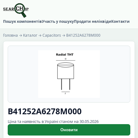
Пошук компонентів
Участь у пошуку
Продати неліквіди
Контакти
Головна
→
Каталог
→
Capacitors
→ B41252A6278M000
B41252A6278M000
Ціна та наявність в Україні станом на 30.05.2026
Оновити