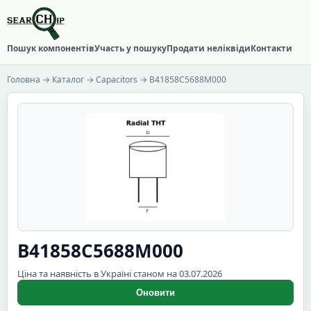
Пошук компонентів
Участь у пошуку
Продати неліквіди
Контакти
Головна
→
Каталог
→
Capacitors
→ B41858C5688M000
B41858C5688M000
Ціна та наявність в Україні станом на 03.07.2026
Оновити