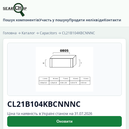
Пошук компонентів
Участь у пошуку
Продати неліквіди
Контакти
Головна
→
Каталог
→
Capacitors
→ CL21B104KBCNNNC
CL21B104KBCNNNC
Ціна та наявність в Україні станом на 31.07.2026
Оновити