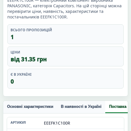
EEEFK1C100R — електронний компонент виробника
PANASONIC, категорія Capacitors. На цій сторінці можна
перевірити ціни, наявність, характеристики та
постачальників EEEFK1C100R.
ВСЬОГО ПРОПОЗИЦІЙ
1
ЦІНИ
від 31.35 грн
Є В УКРАЇНІ
0
Основні характеристики
В наявності в Україні
Поставка п
EEEFK1C100R