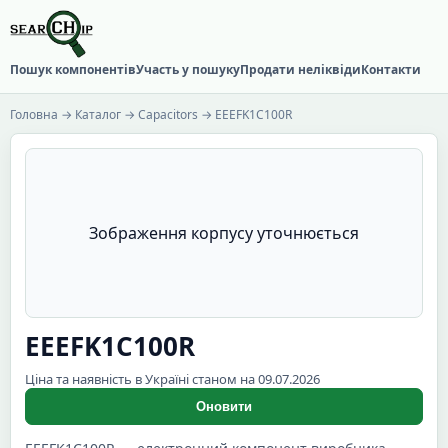
Пошук компонентів
Участь у пошуку
Продати неліквіди
Контакти
Головна
→
Каталог
→
Capacitors
→ EEEFK1C100R
Зображення корпусу уточнюється
EEEFK1C100R
Ціна та наявність в Україні станом на 09.07.2026
Оновити