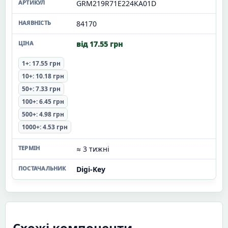
GRM219R71E224KA01D
84170
від 17.55 грн
1+: 17.55 грн
10+: 10.18 грн
50+: 7.33 грн
100+: 6.45 грн
500+: 4.98 грн
1000+: 4.53 грн
≈ 3 тижні
Digi-Key
Схожі компоненти