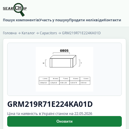
Пошук компонентів
Участь у пошуку
Продати неліквіди
Контакти
Головна
→
Каталог
→
Capacitors
→ GRM219R71E224KA01D
GRM219R71E224KA01D
Ціна та наявність в Україні станом на 22.05.2026
Оновити