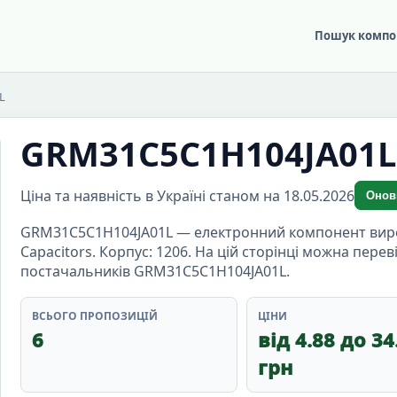
Пошук компо
L
GRM31C5C1H104JA01L
Ціна та наявність в Україні станом на 18.05.2026
Онов
GRM31C5C1H104JA01L — електронний компонент виробн
Capacitors. Корпус: 1206. На цій сторінці можна перев
постачальників GRM31C5C1H104JA01L.
ВСЬОГО ПРОПОЗИЦІЙ
ЦІНИ
6
від 4.88 до 34
грн