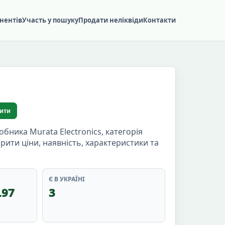
нентів
Участь у пошуку
Продати неліквіди
Контакти
ити
ика Murata Electronics, категорія
ірити ціни, наявність, характеристики та
Є В УКРАЇНІ
.97
3