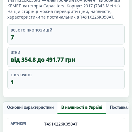
T491X226K050AT — електронний компонент виробника
KEMET, категорія Capacitors. Корпус: 2917 (7343 Metric).
На цій сторінці можна перевірити ціни, наявність,
характеристики та постачальників T491X226K050AT.
ВСЬОГО ПРОПОЗИЦІЙ
7
ЦІНИ
від 354.8 до 491.77 грн
Є В УКРАЇНІ
1
Основні характеристики
В наявності в Україні
Поставка п
T491X226K050AT