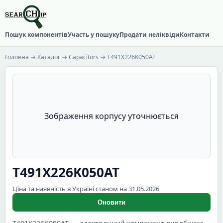
Пошук компонентів
Участь у пошуку
Продати неліквіди
Контакти
Головна
→
Каталог
→
Capacitors
→ T491X226K050AT
Зображення корпусу уточнюється
T491X226K050AT
Ціна та наявність в Україні станом на 31.05.2026
Оновити