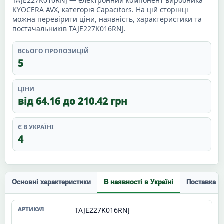
TAJE227K016RNJ — електронний компонент виробника
KYOCERA AVX, категорія Capacitors. На цій сторінці
можна перевірити ціни, наявність, характеристики та
постачальників TAJE227K016RNJ.
ВСЬОГО ПРОПОЗИЦІЙ
5
ЦІНИ
від 64.16 до 210.42 грн
Є В УКРАЇНІ
4
Основні характеристики
В наявності в Україні
Поставка п
TAJE227K016RNJ