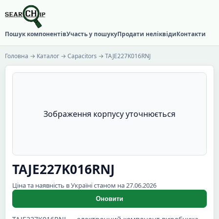
Пошук компонентів
Участь у пошуку
Продати неліквіди
Контакти
Головна
→
Каталог
→
Capacitors
→ TAJE227K016RNJ
Зображення корпусу уточнюється
TAJE227K016RNJ
Ціна та наявність в Україні станом на 27.06.2026
Оновити