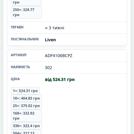
грн
250+: 329.77
грн
≈ 3 тижні
Liven
ADF4106BCPZ
302
від 524.31 грн
1+: 524.31 грн
10+: 404.85 грн
25+: 375.02 грн
168+: 332.92
грн
336+: 322.4 грн
504+: 317.13