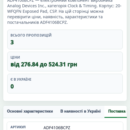
ADF4106BCPZ — електронний компонент виробника
Analog Devices Inc., категорія Clock & Timing. Корпус: 20-
WFQFN Exposed Pad, CSP. На цій сторінці можна
перевірити ціни, наявність, характеристики та
постачальників ADF4106BCPZ.
ВСЬОГО ПРОПОЗИЦІЙ
3
ЦІНИ
від 276.84 до 524.31 грн
Є В УКРАЇНІ
0
Основні характеристики
В наявності в Україні
Поставка п
ADF4106BCPZ