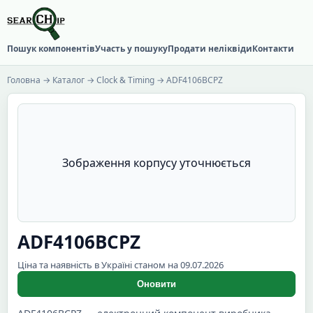
Пошук компонентів
Участь у пошуку
Продати неліквіди
Контакти
Головна
→
Каталог
→
Clock & Timing
→ ADF4106BCPZ
Зображення корпусу уточнюється
ADF4106BCPZ
Ціна та наявність в Україні станом на 09.07.2026
Оновити