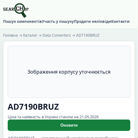
Пошук компонентів
Участь у пошуку
Продати неліквіди
Контакти
Головна
→
Каталог
→
Data Converters
→ AD7190BRUZ
Зображення корпусу уточнюється
AD7190BRUZ
Ціна та наявність в Україні станом на 21.05.2026
Оновити