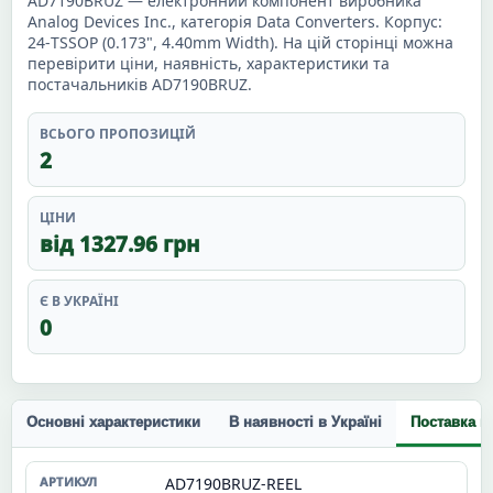
AD7190BRUZ — електронний компонент виробника
Analog Devices Inc., категорія Data Converters. Корпус:
24-TSSOP (0.173", 4.40mm Width). На цій сторінці можна
перевірити ціни, наявність, характеристики та
постачальників AD7190BRUZ.
ВСЬОГО ПРОПОЗИЦІЙ
2
ЦІНИ
від 1327.96 грн
Є В УКРАЇНІ
0
Основні характеристики
В наявності в Україні
Поставка п
AD7190BRUZ-REEL