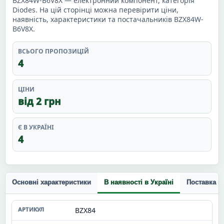
BZX84W-B6V8X — електронний компонент, категорія
Diodes. На цій сторінці можна перевірити ціни,
наявність, характеристики та постачальників BZX84W-
B6V8X.
ВСЬОГО ПРОПОЗИЦІЙ
4
ЦІНИ
від 2 грн
Є В УКРАЇНІ
4
Основні характеристики
В наявності в Україні
Поставка п
BZX84