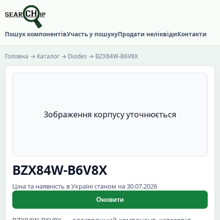
Пошук компонентів
Участь у пошуку
Продати неліквіди
Контакти
Головна
→
Каталог
→
Diodes
→ BZX84W-B6V8X
Зображення корпусу уточнюється
BZX84W-B6V8X
Ціна та наявність в Україні станом на 30.07.2026
Оновити