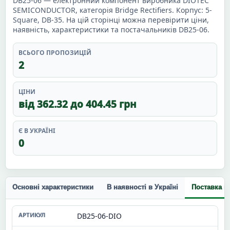
DB25-06 — електронний компонент виробника DIOTEC
SEMICONDUCTOR, категорія Bridge Rectifiers. Корпус: 5-
Square, DB-35. На цій сторінці можна перевірити ціни,
наявність, характеристики та постачальників DB25-06.
ВСЬОГО ПРОПОЗИЦІЙ
2
ЦІНИ
від 362.32 до 404.45 грн
Є В УКРАЇНІ
0
Основні характеристики
В наявності в Україні
Поставка п
DB25-06-DIO