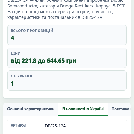
DBI25-12A — електронний компонент виробника Diotec
Semiconductor, категорія Bridge Rectifiers. Корпус: 5-ESIP.
На цій сторінці можна перевірити ціни, наявність,
характеристики та постачальників DBI25-12A.
ВСЬОГО ПРОПОЗИЦІЙ
4
ЦІНИ
від 221.8 до 644.65 грн
Є В УКРАЇНІ
1
Основні характеристики
В наявності в Україні
Поставка п
DBI25-12A