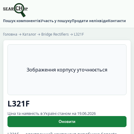
Пошук компонентів
Участь у пошуку
Продати неліквіди
Контакти
Головна
→
Каталог
→
Bridge Rectifiers
→ L321F
Зображення корпусу уточнюється
L321F
Ціна та наявність в Україні станом на 19.06.2026
Оновити