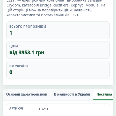
L321F — електронний компонент виробника Sensata-
Crydom, категорія Bridge Rectifiers. Корпус: Module. На
цій сторінці можна перевірити ціни, наявність,
характеристики та постачальників L321F.
ВСЬОГО ПРОПОЗИЦІЙ
1
ЦІНИ
від 3953.1 грн
Є В УКРАЇНІ
0
Основні характеристики
В наявності в Україні
Поставка п
L321F