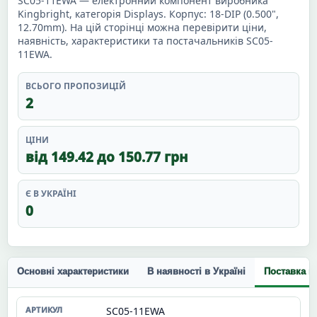
SC05-11EWA — електронний компонент виробника
Kingbright, категорія Displays. Корпус: 18-DIP (0.500",
12.70mm). На цій сторінці можна перевірити ціни,
наявність, характеристики та постачальників SC05-
11EWA.
ВСЬОГО ПРОПОЗИЦІЙ
2
ЦІНИ
від 149.42 до 150.77 грн
Є В УКРАЇНІ
0
Основні характеристики
В наявності в Україні
Поставка п
SC05-11EWA