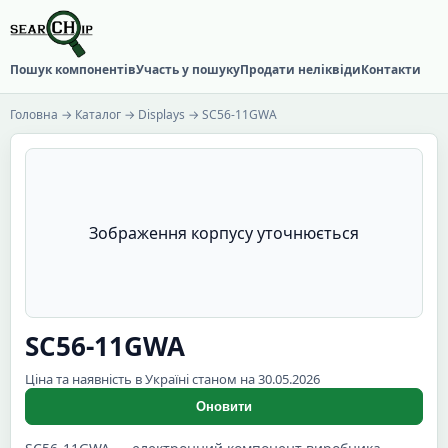
Пошук компонентів
Участь у пошуку
Продати неліквіди
Контакти
Головна
→
Каталог
→
Displays
→ SC56-11GWA
Зображення корпусу уточнюється
SC56-11GWA
Ціна та наявність в Україні станом на 30.05.2026
Оновити