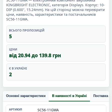
SC56-11GWA — електронний компонент виробника
KINGBRIGHT ELECTRONIC, категорія Displays. Корпус: 10-
DIP (0.600", 15.24mm). На цій сторінці можна перевірити
ціни, наявність, характеристики та постачальників
SC56-11GWA.
ВСЬОГО ПРОПОЗИЦІЙ
5
ЦІНИ
від 20.94 до 139.8 грн
Є В УКРАЇНІ
2
Основні характеристики
В наявності в Україні
Поставка п
SC56-11GWA