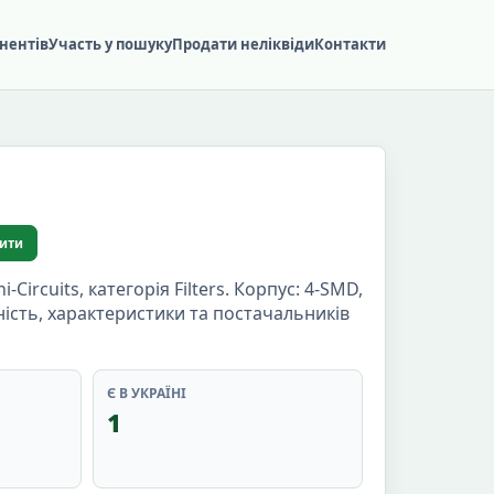
нентів
Участь у пошуку
Продати неліквіди
Контакти
ити
rcuits, категорія Filters. Корпус: 4-SMD,
ність, характеристики та постачальників
Є В УКРАЇНІ
1