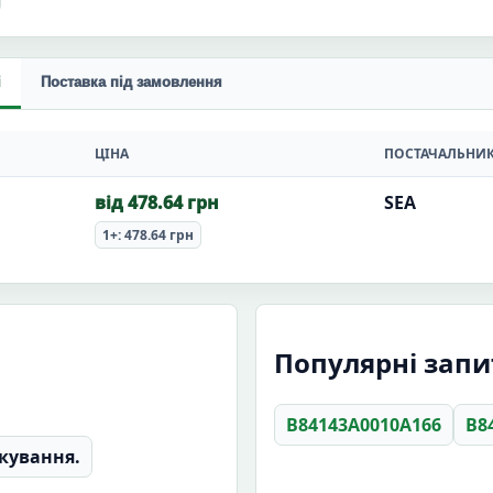
і
Поставка під замовлення
ЦІНА
ПОСТАЧАЛЬНИ
від 478.64 грн
SEA
1+: 478.64 грн
Популярні запит
B84143A0010A166
B8
кування.