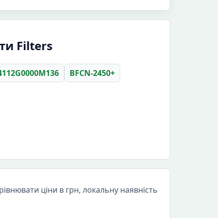
и Filters
4112G0000M136
BFCN-2450+
івнювати ціни в грн, локальну наявність