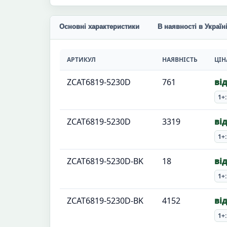
Основні характеристики
В наявності в Україн
АРТИКУЛ
НАЯВНІСТЬ
ЦІН
ZCAT6819-5230D
761
від
1+:
ZCAT6819-5230D
3319
від
1+:
ZCAT6819-5230D-BK
18
від
1+:
ZCAT6819-5230D-BK
4152
від
1+: