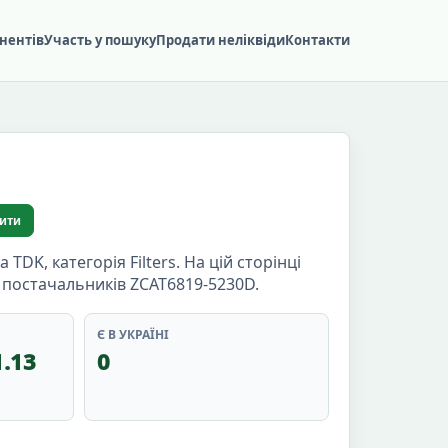
нентів
Участь у пошуку
Продати неліквіди
Контакти
ити
K, категорія Filters. На цій сторінці
а постачальників ZCAT6819-5230D.
Є В УКРАЇНІ
1.13
0