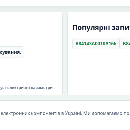
Популярні запит
B84143A0010A166
B8
кування.
пус і електричні параметри.
електронних компонентів в Україні. Ми допомагаємо пор