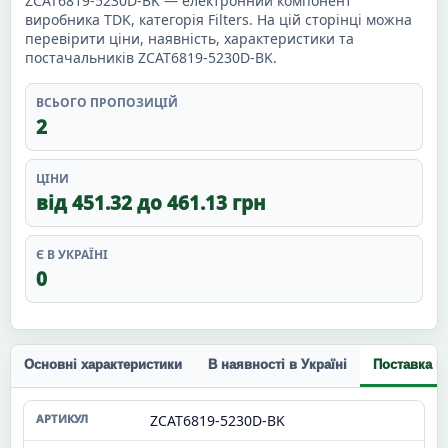
ZCAT6819-5230D-BK — електронний компонент
виробника TDK, категорія Filters. На цій сторінці можна
перевірити ціни, наявність, характеристики та
постачальників ZCAT6819-5230D-BK.
ВСЬОГО ПРОПОЗИЦІЙ
2
ЦІНИ
від 451.32 до 461.13 грн
Є В УКРАЇНІ
0
Основні характеристики
В наявності в Україні
Поставка п
ZCAT6819-5230D-BK