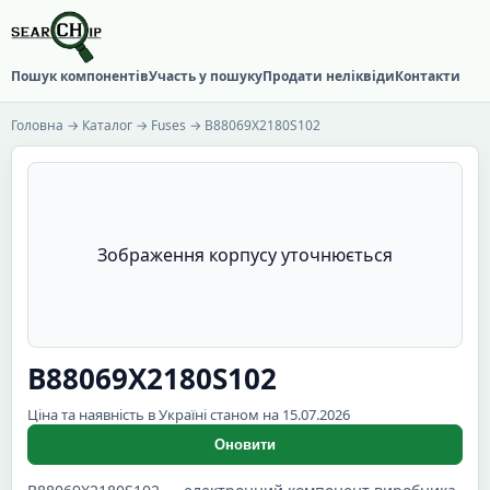
Пошук компонентів
Участь у пошуку
Продати неліквіди
Контакти
Головна
→
Каталог
→
Fuses
→ B88069X2180S102
Зображення корпусу уточнюється
B88069X2180S102
Ціна та наявність в Україні станом на 15.07.2026
Оновити