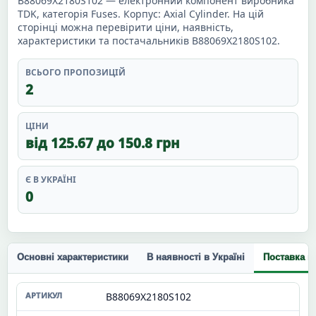
B88069X2180S102 — електронний компонент виробника
TDK, категорія Fuses. Корпус: Axial Cylinder. На цій
сторінці можна перевірити ціни, наявність,
характеристики та постачальників B88069X2180S102.
ВСЬОГО ПРОПОЗИЦІЙ
2
ЦІНИ
від 125.67 до 150.8 грн
Є В УКРАЇНІ
0
Основні характеристики
В наявності в Україні
Поставка п
B88069X2180S102