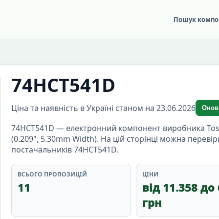
Пошук компо
74HCT541D
Ціна та наявність в Україні станом на 23.06.2026
Онов
74HCT541D — електронний компонент виробника Toshib
(0.209", 5.30mm Width). На цій сторінці можна перевір
постачальників 74HCT541D.
ВСЬОГО ПРОПОЗИЦІЙ
ЦІНИ
11
від 11.358 до 
грн