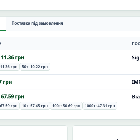
і
Поставка під замовлення
А
ПОС
 11.36 грн
Sig
 11.36 грн
50+: 10.22 грн
7 грн
ІМС
 67.59 грн
Ві
 67.59 грн
10+: 57.45 грн
100+: 50.69 грн
1000+: 47.31 грн