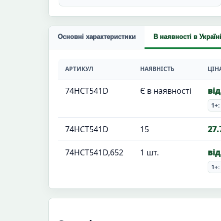
Основні характеристики
В наявності в Україн
АРТИКУЛ
НАЯВНІСТЬ
ЦІН
74HCT541D
Є в наявності
від
1+:
74HCT541D
15
27.
74HCT541D,652
1 шт.
від
1+: