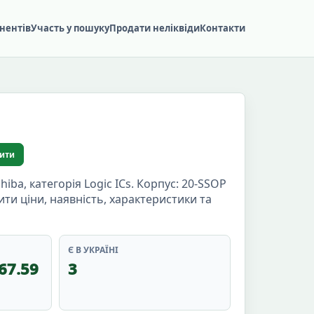
нентів
Участь у пошуку
Продати неліквіди
Контакти
ити
a, категорія Logic ICs. Корпус: 20-SSOP
ити ціни, наявність, характеристики та
Є В УКРАЇНІ
67.59
3