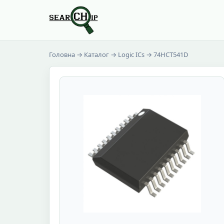
Головна
→
Каталог
→
Logic ICs
→ 74HCT541D