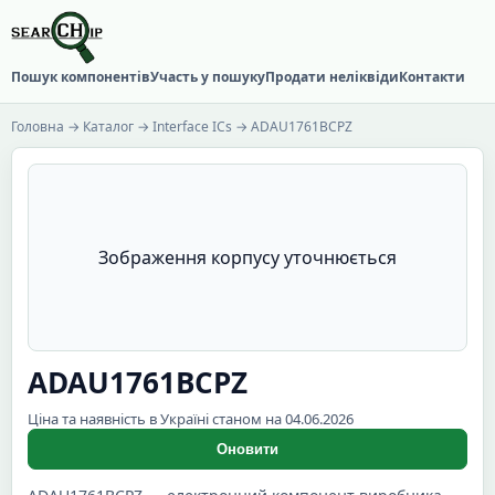
Пошук компонентів
Участь у пошуку
Продати неліквіди
Контакти
Головна
→
Каталог
→
Interface ICs
→ ADAU1761BCPZ
Зображення корпусу уточнюється
ADAU1761BCPZ
Ціна та наявність в Україні станом на 04.06.2026
Оновити