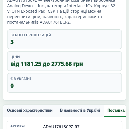
ADAU1761BCPZ — електронний компонент виробника
Analog Devices Inc., категорія Interface ICs. Корпус: 32-
VFQFN Exposed Pad, CSP. На цій сторінці можна
перевірити ціни, наявність, характеристики та
постачальників ADAU1761BCPZ.
ВСЬОГО ПРОПОЗИЦІЙ
3
ЦІНИ
від 1181.25 до 2775.68 грн
Є В УКРАЇНІ
0
Основні характеристики
В наявності в Україні
Поставка п
ADAU1761BCPZ-R7