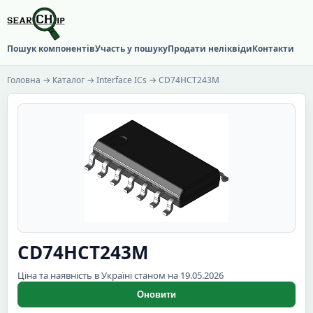
Пошук компонентів
Участь у пошуку
Продати неліквіди
Контакти
Головна
→
Каталог
→
Interface ICs
→ CD74HCT243M
CD74HCT243M
Ціна та наявність в Україні станом на 19.05.2026
Оновити