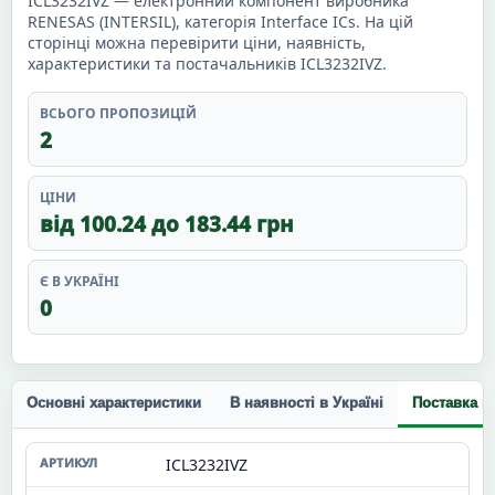
ICL3232IVZ — електронний компонент виробника
RENESAS (INTERSIL), категорія Interface ICs. На цій
сторінці можна перевірити ціни, наявність,
характеристики та постачальників ICL3232IVZ.
ВСЬОГО ПРОПОЗИЦІЙ
2
ЦІНИ
від 100.24 до 183.44 грн
Є В УКРАЇНІ
0
Основні характеристики
В наявності в Україні
Поставка п
ICL3232IVZ