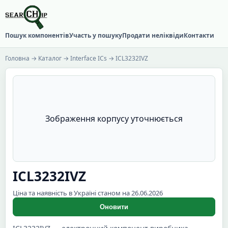
Пошук компонентів
Участь у пошуку
Продати неліквіди
Контакти
Головна
→
Каталог
→
Interface ICs
→ ICL3232IVZ
Зображення корпусу уточнюється
ICL3232IVZ
Ціна та наявність в Україні станом на 26.06.2026
Оновити