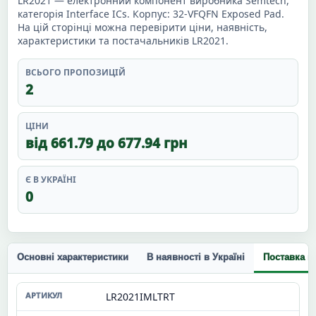
LR2021 — електронний компонент виробника Semtech,
категорія Interface ICs. Корпус: 32-VFQFN Exposed Pad.
На цій сторінці можна перевірити ціни, наявність,
характеристики та постачальників LR2021.
ВСЬОГО ПРОПОЗИЦІЙ
2
ЦІНИ
від 661.79 до 677.94 грн
Є В УКРАЇНІ
0
Основні характеристики
В наявності в Україні
Поставка п
LR2021IMLTRT