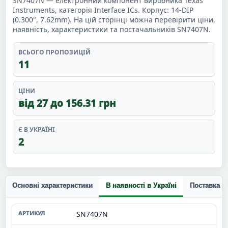
SN7407N — електронний компонент виробника Texas
Instruments, категорія Interface ICs. Корпус: 14-DIP
(0.300", 7.62mm). На цій сторінці можна перевірити ціни,
наявність, характеристики та постачальників SN7407N.
ВСЬОГО ПРОПОЗИЦІЙ
11
ЦІНИ
від 27 до 156.31 грн
Є В УКРАЇНІ
2
Основні характеристики
В наявності в Україні
Поставка п
SN7407N