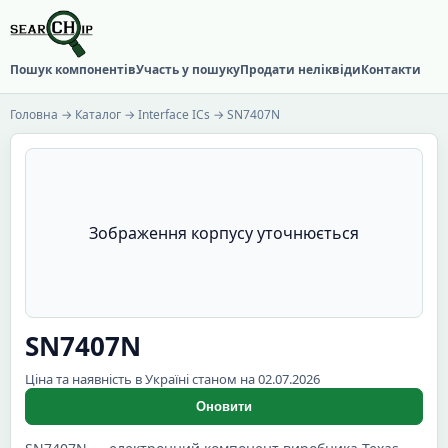
Пошук компонентів
Участь у пошуку
Продати неліквіди
Контакти
Головна
→
Каталог
→
Interface ICs
→ SN7407N
Зображення корпусу уточнюється
SN7407N
Ціна та наявність в Україні станом на 02.07.2026
Оновити