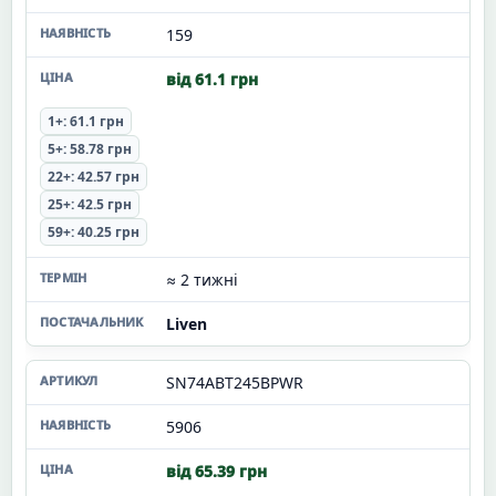
159
від 61.1 грн
1+: 61.1 грн
5+: 58.78 грн
22+: 42.57 грн
25+: 42.5 грн
59+: 40.25 грн
≈ 2 тижні
Liven
SN74ABT245BPWR
5906
від 65.39 грн