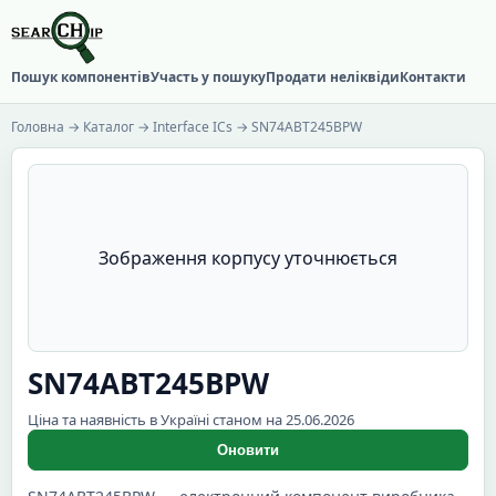
Пошук компонентів
Участь у пошуку
Продати неліквіди
Контакти
Головна
→
Каталог
→
Interface ICs
→ SN74ABT245BPW
Зображення корпусу уточнюється
SN74ABT245BPW
Ціна та наявність в Україні станом на 25.06.2026
Оновити