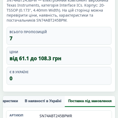
SN74ABT245BPW — електронний компонент виробника
Texas Instruments, категорія Interface ICs. Корпус: 20-
TSSOP (0.173", 4.40mm Width). На цій сторінці можна
перевірити ціни, наявність, характеристики та
постачальників SN74ABT245BPW.
ВСЬОГО ПРОПОЗИЦІЙ
7
ЦІНИ
від 61.1 до 108.3 грн
Є В УКРАЇНІ
0
ктеристики
В наявності в Україні
Поставка під замовлення
SN74ABT245BPWR