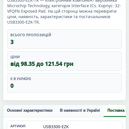
USB3300-EZK-TR — електронний компонент виробника
Microchip Technology, категорія Interface ICs. Корпус: 32-
VFQFN Exposed Pad. На цій сторінці можна перевірити
ціни, наявність, характеристики та постачальників
USB3300-EZK-TR.
ВСЬОГО ПРОПОЗИЦІЙ
3
ЦІНИ
від 98.35 до 121.54 грн
Є В УКРАЇНІ
0
Основні характеристики
В наявності в Україні
Поставка п
USB3300-EZK