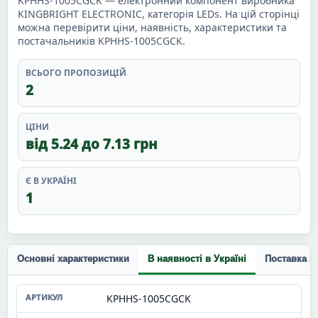
KPHHS-1005CGCK — електронний компонент виробника
KINGBRIGHT ELECTRONIC, категорія LEDs. На цій сторінці
можна перевірити ціни, наявність, характеристики та
постачальників KPHHS-1005CGCK.
ВСЬОГО ПРОПОЗИЦІЙ
2
ЦІНИ
від 5.24 до 7.13 грн
Є В УКРАЇНІ
1
Основні характеристики
В наявності в Україні
Поставка п
KPHHS-1005CGCK