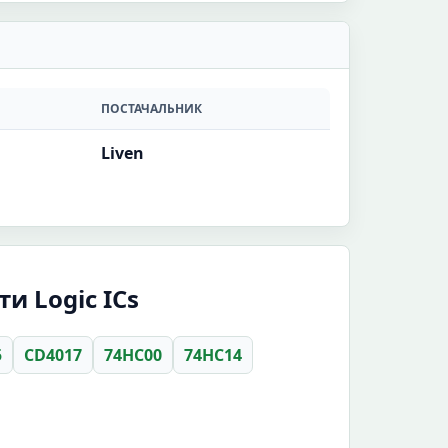
ПОСТАЧАЛЬНИК
Liven
и Logic ICs
5
CD4017
74HC00
74HC14