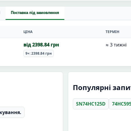
і
Поставка під замовлення
ЦІНА
ТЕРМІН
від 2398.84 грн
≈ 3 тижні
9+: 2398.84 грн
Популярні запит
SN74HC125D
74HC59
кування.