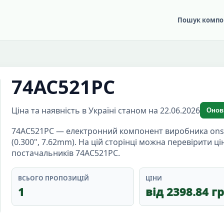
Пошук компо
74AC521PC
Ціна та наявність в Україні станом на 22.06.2026
Онов
74AC521PC — електронний компонент виробника onsemi
(0.300", 7.62mm). На цій сторінці можна перевірити ці
постачальників 74AC521PC.
ВСЬОГО ПРОПОЗИЦІЙ
ЦІНИ
1
від 2398.84 г