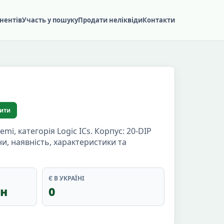
нентів
Участь у пошуку
Продати неліквіди
Контакти
ити
, категорія Logic ICs. Корпус: 20-DIP
ни, наявність, характеристики та
Є В УКРАЇНІ
рн
0