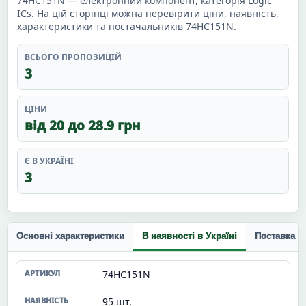
74HC151N — електронний компонент, категорія Logic
ICs. На цій сторінці можна перевірити ціни, наявність,
характеристики та постачальників 74HC151N.
ВСЬОГО ПРОПОЗИЦІЙ
3
ЦІНИ
від 20 до 28.9 грн
Є В УКРАЇНІ
3
Основні характеристики
В наявності в Україні
Поставка п
74HC151N
95 шт.