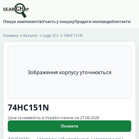
Пошук компонентів
Участь у пошуку
Продати неліквіди
Контакти
Головна
→
Каталог
→
Logic ICs
→ 74HC151N
Зображення корпусу уточнюється
74HC151N
Ціна та наявність в Україні станом на 27.06.2026
Оновити