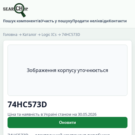
Пошук компонентів
Участь у пошуку
Продати неліквіди
Контакти
Головна
→
Каталог
→
Logic ICs
→ 74HC573D
Зображення корпусу уточнюється
74HC573D
Ціна та наявність в Україні станом на 30.05.2026
Оновити