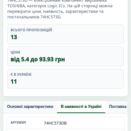
74HC573D — електронний компонент виробника
TOSHIBA, категорія Logic ICs. На цій сторінці можна
перевірити ціни, наявність, характеристики та
постачальників 74HC573D.
ВСЬОГО ПРОПОЗИЦІЙ
13
ЦІНИ
від 5.4 до 93.93 грн
Є В УКРАЇНІ
11
Основні характеристики
В наявності в Україні
Поставка п
74HC573DB