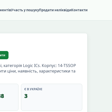
нентів
Участь у пошуку
Продати неліквіди
Контакти
ити
категорія Logic ICs. Корпус: 14-TSSOP
ити ціни, наявність, характеристики та
Є В УКРАЇНІ
38
3