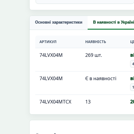
Основні характеристики
В наявності в Україн
АРТИКУЛ
НАЯВНІСТЬ
Ц
74LVX04M
269 шт.
в
4
74LVX04M
Є в наявності
в
1
74LVX04MTCX
13
2