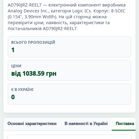
AD790JRZ-REEL7 — електронний компонент виробника
Analog Devices Inc., категорія Logic ICs. Корпус: 8-SOIC
(0.154", 3.90mm Width). На цій сторінці можна
перевірити ціни, наявність, характеристики та
постачальників AD790JRZ-REEL7.
ВСЬОГО ПРОПОЗИЦІЙ
1
ЦІНИ
від 1038.59 грн
Є В УКРАЇНІ
0
Основні характеристики
В наявності в Україні
Поставка п