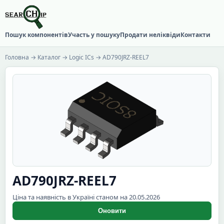
Пошук компонентів
Участь у пошуку
Продати неліквіди
Контакти
Головна
→
Каталог
→
Logic ICs
→ AD790JRZ-REEL7
AD790JRZ-REEL7
Ціна та наявність в Україні станом на 20.05.2026
Оновити