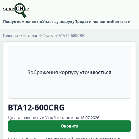
Пошук компонентів
Участь у пошуку
Продати неліквіди
Контакти
Головна
→
Каталог
→
Triacs
→ BTA12-600CRG
Зображення корпусу уточнюється
BTA12-600CRG
Ціна та наявність в Україні станом на 18.07.2026
Оновити