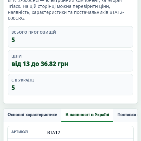
BTA12-600CRG — електронний компонент, категорія
Triacs. На цій сторінці можна перевірити ціни,
наявність, характеристики та постачальників BTA12-
600CRG.
ВСЬОГО ПРОПОЗИЦІЙ
5
ЦІНИ
від 13 до 36.82 грн
Є В УКРАЇНІ
5
Основні характеристики
В наявності в Україні
Поставка п
BTA12