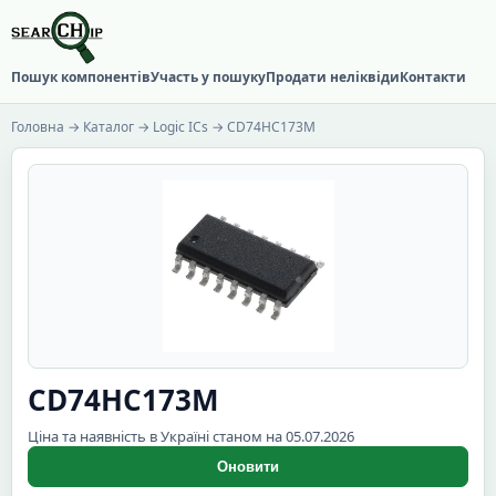
Пошук компонентів
Участь у пошуку
Продати неліквіди
Контакти
Головна
→
Каталог
→
Logic ICs
→ CD74HC173M
CD74HC173M
Ціна та наявність в Україні станом на 05.07.2026
Оновити