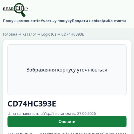
Пошук компонентів
Участь у пошуку
Продати неліквіди
Контакти
Головна
→
Каталог
→
Logic ICs
→ CD74HC393E
Зображення корпусу уточнюється
CD74HC393E
Ціна та наявність в Україні станом на 27.06.2026
Оновити