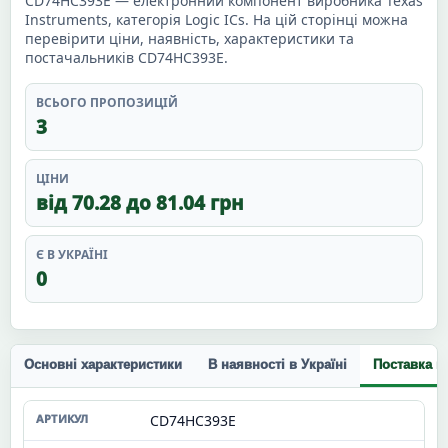
CD74HC393E — електронний компонент виробника Texas
Instruments, категорія Logic ICs. На цій сторінці можна
перевірити ціни, наявність, характеристики та
постачальників CD74HC393E.
ВСЬОГО ПРОПОЗИЦІЙ
3
ЦІНИ
від 70.28 до 81.04 грн
Є В УКРАЇНІ
0
Основні характеристики
В наявності в Україні
Поставка п
CD74HC393E