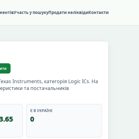
нентів
Участь у пошуку
Продати неліквіди
Контакти
ити
s Instruments, категорія Logic ICs. На
ктеристики та постачальників
Є В УКРАЇНІ
3.65
0