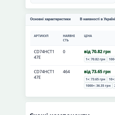
Основні характеристики
В наявності в Україн
АРТИКУЛ
НАЯВНІ
ЦІНА
СТЬ
CD74HCT1
0
від 70.82 грн
47E
1+: 70.82 грн
100+
CD74HCT1
464
від 73.65 грн
47E
1+: 73.65 грн
10+:
1000+: 36.35 грн