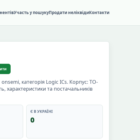
нентів
Участь у пошуку
Продати неліквіди
Контакти
ити
emi, категорія Logic ICs. Корпус: TO-
сть, характеристики та постачальників
Є В УКРАЇНІ
0