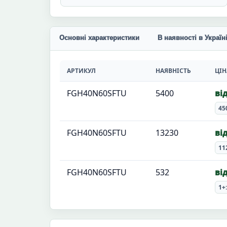
Основні характеристики
В наявності в Україн
АРТИКУЛ
НАЯВНІСТЬ
ЦІН
FGH40N60SFTU
5400
ві
45
FGH40N60SFTU
13230
ві
11
FGH40N60SFTU
532
ві
1+