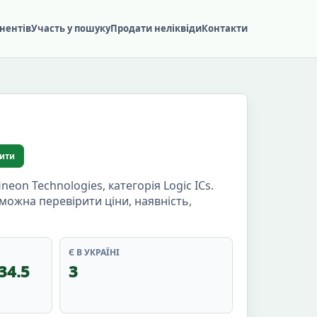
нентів
Участь у пошуку
Продати неліквіди
Контакти
ити
on Technologies, категорія Logic ICs.
і можна перевірити ціни, наявність,
Є В УКРАЇНІ
34.5
3