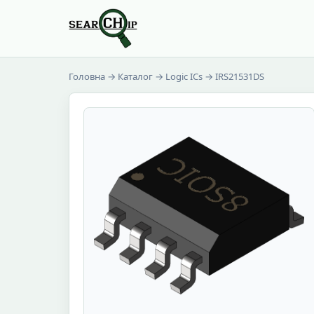
Головна
→
Каталог
→
Logic ICs
→ IRS21531DS