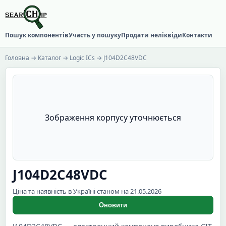
Пошук компонентів
Участь у пошуку
Продати неліквіди
Контакти
Головна
→
Каталог
→
Logic ICs
→ J104D2C48VDC
Зображення корпусу уточнюється
J104D2C48VDC
Ціна та наявність в Україні станом на 21.05.2026
Оновити