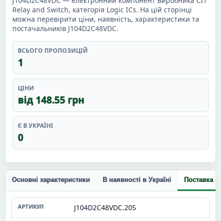
J104D2C48VDC — електронний компонент виробника CIT
Relay and Switch, категорія Logic ICs. На цій сторінці
можна перевірити ціни, наявність, характеристики та
постачальників J104D2C48VDC.
ВСЬОГО ПРОПОЗИЦІЙ
1
ЦІНИ
від 148.55 грн
Є В УКРАЇНІ
0
Основні характеристики
В наявності в Україні
Поставка п
J104D2C48VDC.20S