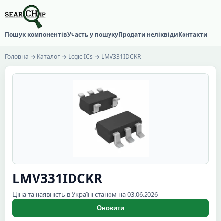
Пошук компонентів
Участь у пошуку
Продати неліквіди
Контакти
Головна
→
Каталог
→
Logic ICs
→ LMV331IDCKR
LMV331IDCKR
Ціна та наявність в Україні станом на 03.06.2026
Оновити