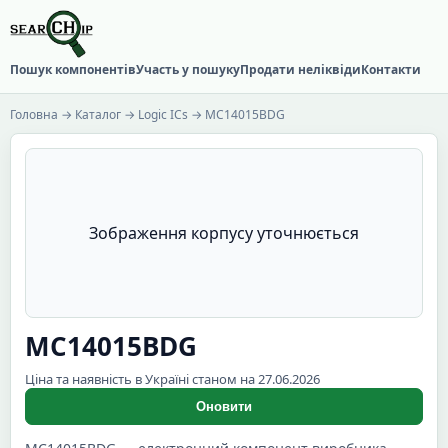
Пошук компонентів
Участь у пошуку
Продати неліквіди
Контакти
Головна
→
Каталог
→
Logic ICs
→ MC14015BDG
Зображення корпусу уточнюється
MC14015BDG
Ціна та наявність в Україні станом на 27.06.2026
Оновити