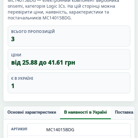
MC14015BDG — електронний компонент виробника
onsemi, категорія Logic ICs. На цій сторінці можна
перевірити ціни, наявність, характеристики та
постачальників MC14015BDG.
ВСЬОГО ПРОПОЗИЦІЙ
3
ЦІНИ
від 25.88 до 41.61 грн
Є В УКРАЇНІ
1
Основні характеристики
В наявності в Україні
Поставка п
MC14015BDG