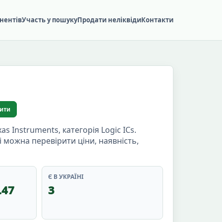
нентів
Участь у пошуку
Продати неліквіди
Контакти
ити
Instruments, категорія Logic ICs.
ці можна перевірити ціни, наявність,
Є В УКРАЇНІ
.47
3