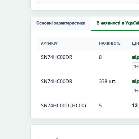
Основні характеристики
В наявності в Україн
АРТИКУЛ
НАЯВНІСТЬ
ЦІ
SN74HC00DR
8
ві
1+
SN74HC00DR
338 шт.
ві
1+
SN74HC00D (HC00)
5
12