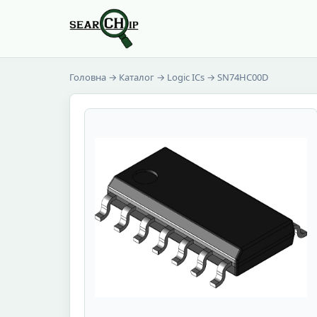
Головна
→
Каталог
→
Logic ICs
→ SN74HC00D