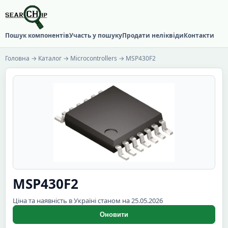
Пошук компонентів
Участь у пошуку
Продати неліквіди
Контакти
Головна
→
Каталог
→
Microcontrollers
→ MSP430F2
MSP430F2
Ціна та наявність в Україні станом на 25.05.2026
Оновити