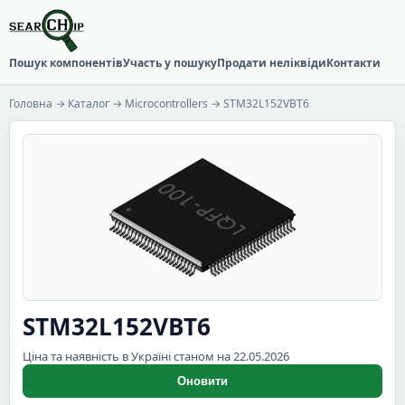
Пошук компонентів
Участь у пошуку
Продати неліквіди
Контакти
Головна
→
Каталог
→
Microcontrollers
→ STM32L152VBT6
STM32L152VBT6
Ціна та наявність в Україні станом на 22.05.2026
Оновити