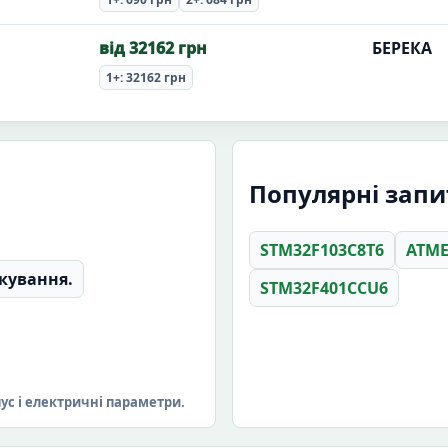
від 32162 грн
БЕРЕКА
1+: 32162 грн
Популярні запит
STM32F103C8T6
ATME
кування.
STM32F401CCU6
пус і електричні параметри.