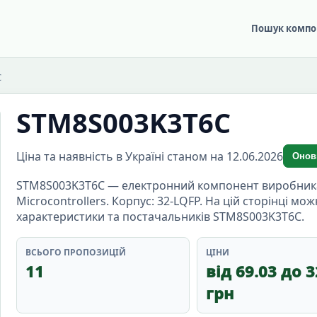
Пошук компо
C
STM8S003K3T6C
Ціна та наявність в Україні станом на 12.06.2026
Онов
STM8S003K3T6C — електронний компонент виробника S
Microcontrollers. Корпус: 32-LQFP. На цій сторінці мож
характеристики та постачальників STM8S003K3T6C.
ВСЬОГО ПРОПОЗИЦІЙ
ЦІНИ
11
від 69.03 до 
грн