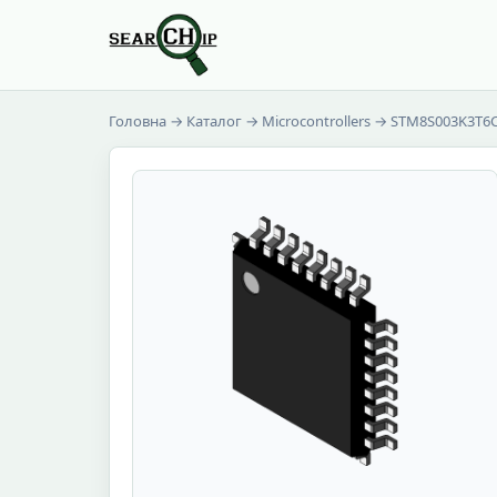
Головна
→
Каталог
→
Microcontrollers
→ STM8S003K3T6