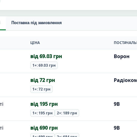
і
Поставка під замовлення
ЦІНА
ПОСТАЧАЛЬ
від 69.03 грн
Ворон
1+: 69.03 грн
від 72 грн
Радіоко
1+: 72 грн
ті
від 195 грн
9В
1+: 195 грн
2+: 189 грн
ті
від 690 грн
9В
1+: 690 грн
2+: 684 грн