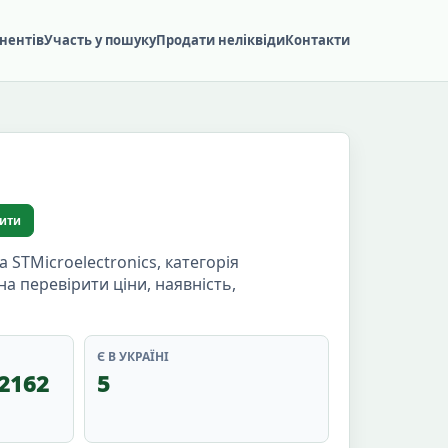
нентів
Участь у пошуку
Продати неліквіди
Контакти
ити
TMicroelectronics, категорія
на перевірити ціни, наявність,
Є В УКРАЇНІ
32162
5