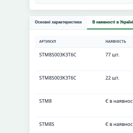
Основні характеристики
В наявності в Україн
АРТИКУЛ
НАЯВНІСТЬ
STM8S003K3T6C
77 шт.
STM8S003K3T6C
22 шт.
STM8
Є в наявнос
STM8S
Є в наявнос